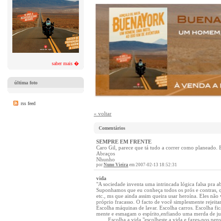
saber mais �
última foto
rss feed
« voltar
Comentários
SEMPRE EM FRENTE
Caro Gil, parece que tá tudo a correr como planeado. 
Abraços
Nhunho
por
Nuno Vieira
em 2007-02-13 18:52:31
vida
"A sociedade inventa uma intrincada lógica falsa pra
Suponhamos que eu conheça todos os prós e contras, qu
etc., ms que ainda assim queira usar heroína. Eles não
próprio fracasso. O facto de você simplesmente rejeit
Escolha máquinas de lavar. Escolha carros. Escolha fi
mente e esmagam o espírito,enfiando uma merda de ju
....... Escolha a vida."escolheste a vida e fazes-nos pe