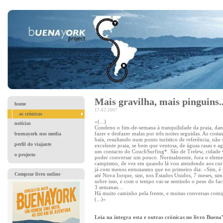
Mais gravilha, mais pinguins.
home
17-02-2007
as crónicas
«(...)
notícias
Condeno o fim-de-semana à tranquilidade da praia, dan
fazer e desfazer malas por três noites seguidas. As c
buenayork nos media
baía, resultando num ponto turístico de referência, não
perfil do viajante
excelente praia, se bem que ventosa, de águas rasas e 
um contacto do CouchSurfing*. São de Trelew, cidade v
o projecto
poder conversar um pouco. Normalmente, fora o element
campismo, de vez em quando lá vou atendendo aos curio
já com menos entusiasmo que no primeiro dia: «Sim, é 
Comprar livro online
até Nova Iorque, sim, nos Estados Unidos, 7 meses, sim
sobre isso, e com o tempo vai-se sentindo o peso do fac
3 semanas…
Há muito caminho pela frente, e muitas conversas comig
(...)»
Leia na íntegra esta e outras crónicas no livro Buen