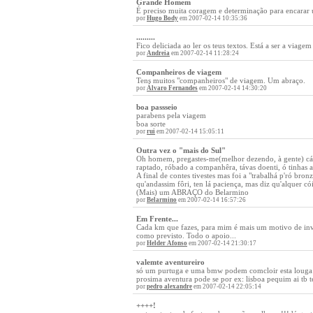
Grande Homem
É preciso muita coragem e determinação para encarar um
por
Hugo Body
em 2007-02-14 10:35:36
.........
Fico deliciada ao ler os teus textos. Está a ser a viage
por
Andreia
em 2007-02-14 11:28:24
Companheiros de viagem
Tens muitos "companheiros" de viagem. Um abraço.
por
Álvaro Fernandes
em 2007-02-14 14:30:20
boa passseio
parabens pela viagem
boa sorte
por
rui
em 2007-02-14 15:05:11
Outra vez o "mais do Sul"
Oh homem, pregastes-me(melhor dezendo, à gente) cá um
raptado, róbado a companhêra, távas doenti, ó tinhas
A final de contes tivestes mas foi a "trabalhá p'ró bro
qu'andassim fôri, ten lá paciença, mas diz qu'alquer cói
(Mais) um ABRAÇO do Belarmino
por
Belarmino
em 2007-02-14 16:57:26
Em Frente...
Cada km que fazes, para mim é mais um motivo de inv
como previsto. Todo o apoio...
por
Helder Afonso
em 2007-02-14 21:30:17
valemte aventureiro
só um purtuga e uma bmw podem comcloir esta louga v
prosima aventura pode se por ex: lisboa pequim ai tb
por
pedro alexandre
em 2007-02-14 22:05:14
++++!