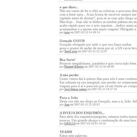
o que dizer...
Não me canso de ler e reler as crónicas, e procurar det
com a lente xpto... A tua forma de escrever sempre me
capítulo antes de dormir", pois só as vejo qdo chego a
Mas hoje... hoje não te dedico as minhas palmas em mai
acabe rápido para ver o acto seguinte... dedico antes
acompanhar e a apoiar esta super-viagem! Obrigado a 
por
joao
em 2007-02-15 14:49:14
Gonçalo GS1150
Gonçalo obrigado por tudo o que nos fazes sonhar
goza o prazer de andar de mota por aí, a GS vai-te leva
por
TozeCosta
em 2007-02-15 15:13:07
Boa Sorte!
Projecto megalómano, parabéns e que corra tudo bem.
por
Manuel Ribeiro
em 2007-02-15 16:48:09
A não perder
Como vimos dai à quinze dias para nós é uma continu
Em ushuaia na rua marginal, nao perder no restaurante
viagem para tí aí e para nós por cá em frente ao compu
por
José Simao santso
em 2007-02-15 19:37:42
Para a João
Desta vez não me dirijo ao Gonçalo, mas a ti, João. A
por
Ana
em 2007-02-15 21:58:03
A INVEJA DOS ESQUIMÓS...
Para além dos esquimós/pinguíns, estamos todos maravi
poucos. Um grande abraço e continuação de uma b
por
GRILLO
em 2007-02-16 01:19:16
YEAHH
Estou sem palavras.