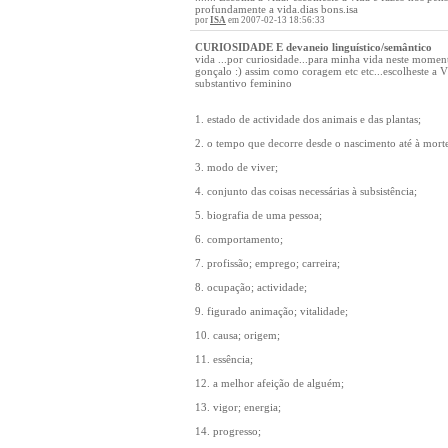
profundamente a vida.dias bons.isa
por
ISA
em 2007-02-13 18:56:33
CURIOSIDADE E devaneio linguístico/semântico
vida ...por curiosidade...para minha vida neste mome
gonçalo :) assim como coragem etc etc...escolheste a VI
substantivo feminino
1. estado de actividade dos animais e das plantas;
2. o tempo que decorre desde o nascimento até à morte;
3. modo de viver;
4. conjunto das coisas necessárias à subsistência;
5. biografia de uma pessoa;
6. comportamento;
7. profissão; emprego; carreira;
8. ocupação; actividade;
9. figurado animação; vitalidade;
10. causa; origem;
11. essência;
12. a melhor afeição de alguém;
13. vigor; energia;
14. progresso;