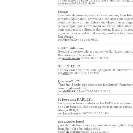
os teus textos de facto cada vez são melhores!!!dá gos
por
isa
em 2007-02-14 22:41:04
pessoas
a vertente de jornalista está cada vez melhor, boas fo
jornadas. Mas para ti, aproveita o contacto com as pe
condimentam e tornam única a tua viagem. As paisagens 
serão sempre iguais, com maior ou menor intensidade, m
com realidades tão díspares das nossas. É essa a riqu
o que te move a realizar tal evento, conhecer (a ti me
Um abraço
por
Nuno
em 2007-02-15 00:09:50
o outro lado.........
Gostava se possível,de apontamentos da viagem interio
Boa sorte e muita aventura
por
pina de morais
em 2007-02-15 00:59:33
XELENTE!!!!!!
é como estar a ver o national geografic. tá fantastico G
por
Mints
em 2007-02-15 09:44:46
Que bom!!!!!!!!
Também já andei por esses sítios fantásticos! Portanto
como o planeado. Bj
por
MARGARIDA
em 2007-02-15 10:36:18
Se fosse uma HARLEY...
Sei que estás bem montado na tua BMW mas se fosse um
que vais bem e cuidado com as rectas já que as curvas 
Abraço BEIÇA
por
André Soares
em 2007-02-15 12:01:46
que grandes fotos!
para além de bom cronista , também és um óptimo foto
forte do kuki e beijinhos meus
por
Sílvia Martins
em 2007-02-15 12:39:17