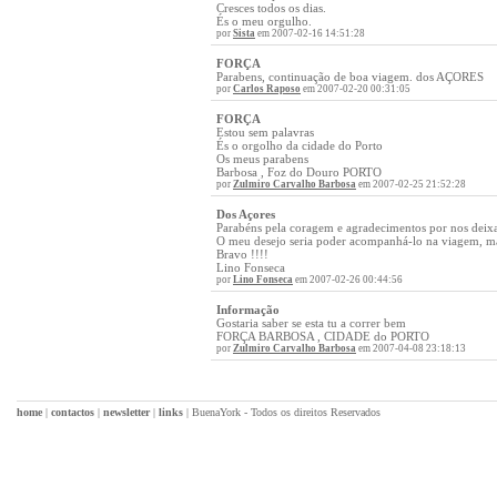
Cresces todos os dias.
És o meu orgulho.
por
Sista
em 2007-02-16 14:51:28
FORÇA
Parabens, continuação de boa viagem. dos AÇORES
por
Carlos Raposo
em 2007-02-20 00:31:05
FORÇA
Estou sem palavras
És o orgolho da cidade do Porto
Os meus parabens
Barbosa , Foz do Douro PORTO
por
Zulmiro Carvalho Barbosa
em 2007-02-25 21:52:28
Dos Açores
Parabéns pela coragem e agradecimentos por nos deixa
O meu desejo seria poder acompanhá-lo na viagem, m
Bravo !!!!
Lino Fonseca
por
Lino Fonseca
em 2007-02-26 00:44:56
Informação
Gostaria saber se esta tu a correr bem
FORÇA BARBOSA , CIDADE do PORTO
por
Zulmiro Carvalho Barbosa
em 2007-04-08 23:18:13
home
|
contactos
|
newsletter
|
links
|
BuenaYork - Todos os direitos Reservados