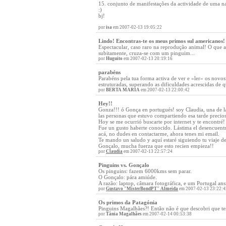
15. conjunto de manifestações da actividade de uma n
:)
bj!
por
isa
em 2007-02-13 19:05:22
Lindo! Encontras-te os meus primos sul americanos!
Espectacular, caso raro na reprodução animal! O que 
subitamente, cruza-se com um pinguim...
por
Huguito
em 2007-02-13 20:19:16
parabéns
Parabéns pela tua forma activa de ver e «ler» os nov
estruturadas, superando as dificuldades acrescidas de 
por
BERTA MARIA
em 2007-02-13 22:00:42
Hey!!
Gonza!!! ó Gonça en portugués! soy Claudia, una de l
las personas que estuvo compartiendo esa tarde preci
Hoy se me ocurrió buscarte por internet y te encontré!
Fue un gusto haberte conocido. Lástima el desencuentr
acá, no dudes en contactarme, ahora tenes mi email.
Te mando un saludo y aquí estaré siguiendo tu viaje de
Gonçalo, mucha fuerza que esto recien empieza!!
por
Claudia
em 2007-02-13 22:57:24
Pinguins vs. Gonçalo
Os pinguins: fazem 6000kms sem parar.
O Gonçalo: pára amiúde.
A razão: laptop, câmara fotográfica, e um Portugal ans
por
Gustavo "MisterBondPT" Almeida
em 2007-02-13 23:22:4
Os primos da Patagónia
Pinguins Magalhães?! Então não é que descobri que te
por
Tânia Magalhães
em 2007-02-14 00:53:38