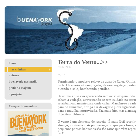
Terra do Vento...>>
home
24-02-2007
as crónicas
«(...)
notícias
Terminando o modesto relevo da zona de Caleta Olivia, v
buenayork nos media
forte. O cenário esbranquiçado, de rara vegetação, est
perfil do viajante
bicando o solo, bombeando petróleo.
o projecto
Os animais que vão aparecendo sem aviso exigem toda 
saltam a vedação, atravessando-se sem cuidado na estr
se atabalhoadamente para onde calha. Mantém-se a rari
Comprar livro online
pára de aumentar, obriga a ir devagar e piora significa
para a gravilha improvisada. Faz mais frio, mas a amea
objectivo: Ushuaia.
O vento é um elemento de respeito. É mais fácil recon
almoço, motivada mais por cansaço do que pela fome, e
pequenos pontos habitados são tão raros que vêm repr
(...)»