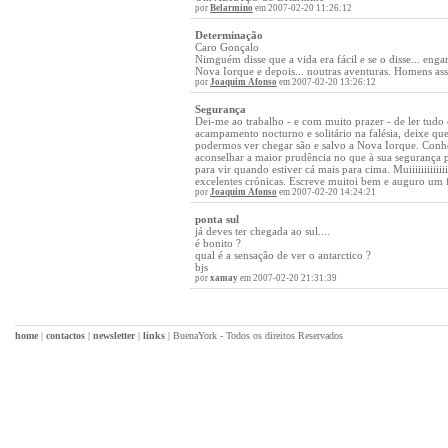
por
Belarmino
em 2007-02-20 11:26:12
Determinação
Caro Gonçalo
Nimguém disse que a vida era fácil e se o disse... e
Nova Iorque e depois... noutras aventuras. Homens a
por
Joaquim Afonso
em 2007-02-20 13:26:12
Segurança
Dei-me ao trabalho - e com muito prazer - de ler tudo o
acampamento nocturno e solitário na falésia, deixe qu
podermos ver chegar são e salvo a Nova Iorque. Conh
aconselhar a maior prudência no que à sua segurança p
para vir quando estiver cá mais para cima. Muiiiiiiiiiii
excelentes crónicas. Escreve muitoi bem e auguro um 
por
Joaquim Afonso
em 2007-02-20 14:24:21
ponta sul
já deves ter chegada ao sul....
é bonito ?
qual é a sensação de ver o antarctico ?
bjs
por
xamay
em 2007-02-20 21:31:39
home
|
contactos
|
newsletter
|
links
|
BuenaYork - Todos os direitos Reservados