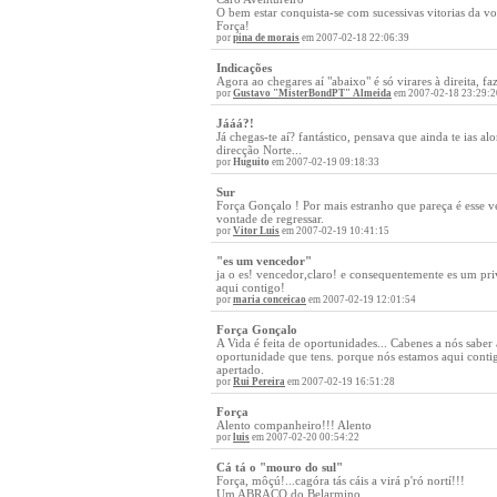
O bem estar conquista-se com sucessivas vitorias da vo
Força!
por
pina de morais
em 2007-02-18 22:06:39
Indicações
Agora ao chegares aí "abaixo" é só virares à direita,
por
Gustavo "MisterBondPT" Almeida
em 2007-02-18 23:29:2
Jááá?!
Já chegas-te aí? fantástico, pensava que ainda te ias 
direcção Norte...
por
Huguito
em 2007-02-19 09:18:33
Sur
Força Gonçalo ! Por mais estranho que pareça é esse ve
vontade de regressar.
por
Vitor Luis
em 2007-02-19 10:41:15
"es um vencedor"
ja o es! vencedor,claro! e consequentemente es um 
aqui contigo!
por
maria conceicao
em 2007-02-19 12:01:54
Força Gonçalo
A Vida é feita de oportunidades... Cabenes a nós sabe
oportunidade que tens. porque nós estamos aqui conti
apertado.
por
Rui Pereira
em 2007-02-19 16:51:28
Força
Alento companheiro!!! Alento
por
luis
em 2007-02-20 00:54:22
Cá tá o "mouro do sul"
Força, môçú!...cagóra tás cáis a virá p'ró nortí!!!
Um ABRAÇO do Belarmino