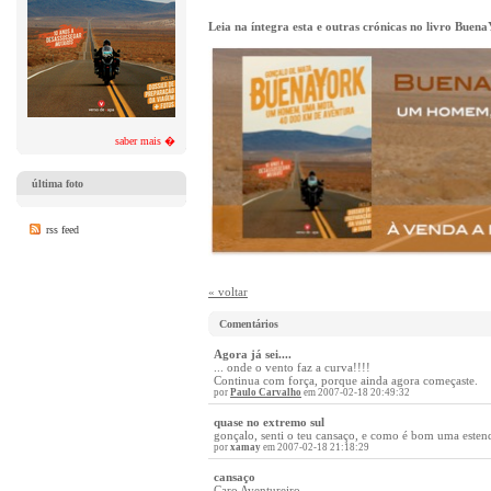
Leia na íntegra esta e outras crónicas no livro Buen
saber mais �
última foto
rss feed
« voltar
Comentários
Agora já sei....
... onde o vento faz a curva!!!!
Continua com força, porque ainda agora começaste.
por
Paulo Carvalho
em 2007-02-18 20:49:32
quase no extremo sul
gonçalo, senti o teu cansaço, e como é bom uma estend
por
xamay
em 2007-02-18 21:18:29
cansaço
Caro Aventureiro