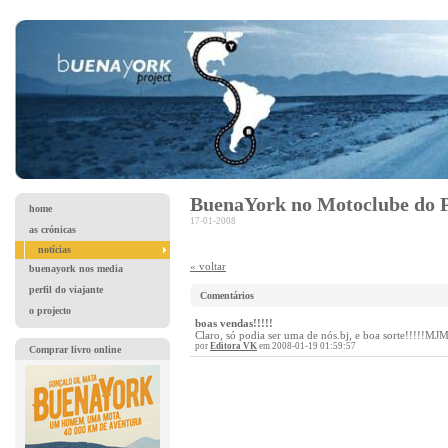
BuenaYork no Motoclube do Po
home
17-01-2008
as crónicas
notícias
« voltar
buenayork nos media
perfil do viajante
Comentários
o projecto
boas vendas!!!!!
Claro, só podia ser uma de nós.bj, e boa sorte!!!!!MJ
por
Editora VK
em 2008-01-19 01:59:57
Comprar livro online