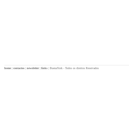
home
|
contactos
|
newsletter
|
links
|
BuenaYork - Todos os direitos Reservados