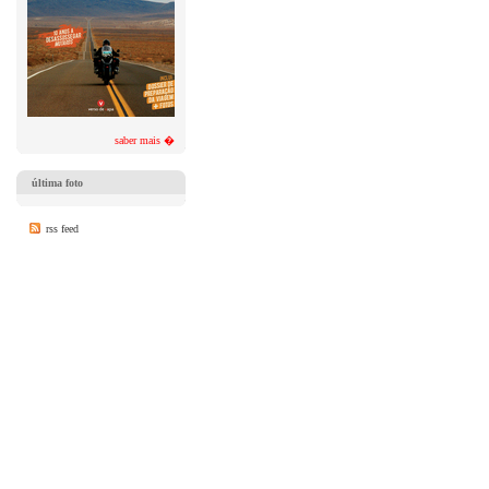
saber mais �
última foto
rss feed