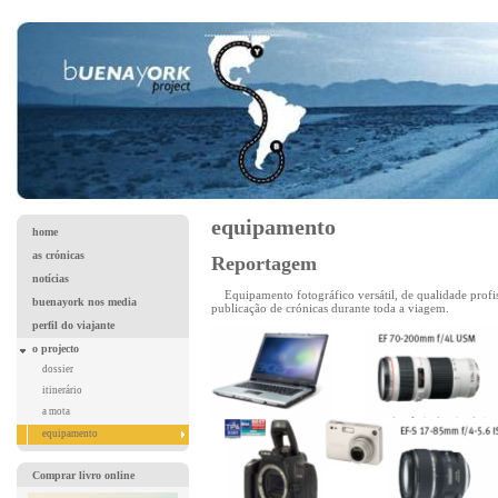
equipamento
home
as crónicas
Reportagem
notícias
Equipamento fotográfico versátil, de qualidade profi
buenayork nos media
publicação de crónicas durante toda a viagem.
perfil do viajante
o projecto
dossier
itinerário
a mota
equipamento
Comprar livro online