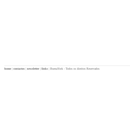
home
|
contactos
|
newsletter
|
links
|
BuenaYork - Todos os direitos Reservados